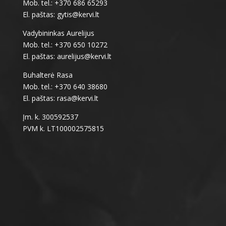
Mob. tel.: +370 686 65293
El. paštas: gytis@kervi.lt
Vadybininkas Aurelijus
Mob. tel.: +370 650 10272
El. paštas: aurelijus@kervi.lt
Buhalterė Rasa
Mob. tel.: +370 640 38680
El. paštas: rasa@kervi.lt
Įm. k. 300592537
PVM k. LT100002575815