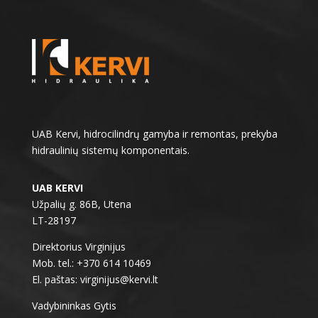
UAB Kervi, hidrocilindrų gamyba ir remontas, prekyba
hidraulinių sistemų komponentais.
UAB KERVI
Užpalių g. 86B, Utena
LT-28197
Direktorius Virginijus
Mob. tel.: +370 614 10469
El. paštas: virginijus@kervi.lt
Vadybininkas Gytis