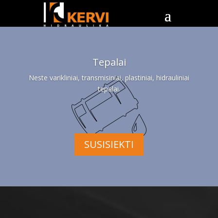
Tepalai
Neste varikliniai, transmisiniai, plastiniai, hidrauliniai
tepalai.
SUSISIEKTI