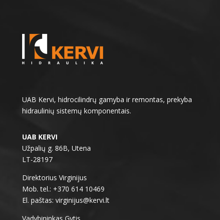
UAB Kervi, hidrocilindrų gamyba ir remontas, prekyba
hidraulinių sistemų komponentais.
UAB KERVI
Užpalių g. 86B, Utena
LT-28197
Direktorius Virginijus
Mob. tel.: +370 614 10469
El. paštas: virginijus@kervi.lt
Vadybininkas Gytis