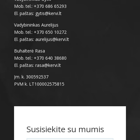
Mob. tel.: +370 686 65293
El. paštas: gytis@kervi.lt
Vadybininkas Aurelijus
Mob. tel.: +370 650 10272
El. paštas: aurelijus@kervi.lt
Buhalterė Rasa
Mob. tel.: +370 640 38680
El. paštas: rasa@kervi.lt
Įm. k. 300592537
PVM k. LT100002575815
Susisiekite su mumis