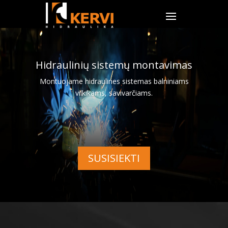
Hidraulinių sistemų montavimas
Montuojame hidraulines sistemas balniniams
vilkikams, savivarčiams.
SUSISIEKTI