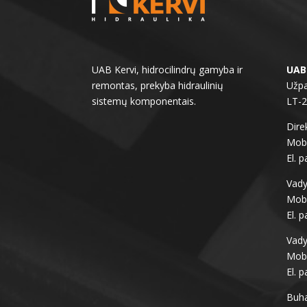
UAB Kervi, hidrocilindrų gamyba ir
UAB
remontas, prekyba hidraulinių
Užpa
sistemų komponentais.
LT-
Direk
Mob.
El. p
Vady
Mob.
El. p
Vady
Mob.
El. p
Buha