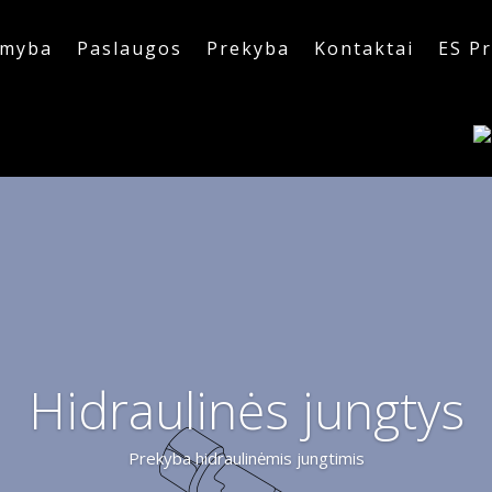
myba
Paslaugos
Prekyba
Kontaktai
ES Pr
Hidraulinės jungtys
Prekyba hidraulinėmis jungtimis