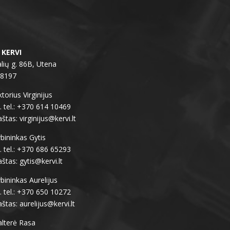
 KERVI
lių g. 86B, Utena
28197
torius Virginijus
 tel.: +370 614 10469
aštas: virginijus@kervi.lt
bininkas Gytis
 tel.: +370 686 65293
aštas: gytis@kervi.lt
bininkas Aurelijus
 tel.: +370 650 10272
aštas: aurelijus@kervi.lt
lterė Rasa