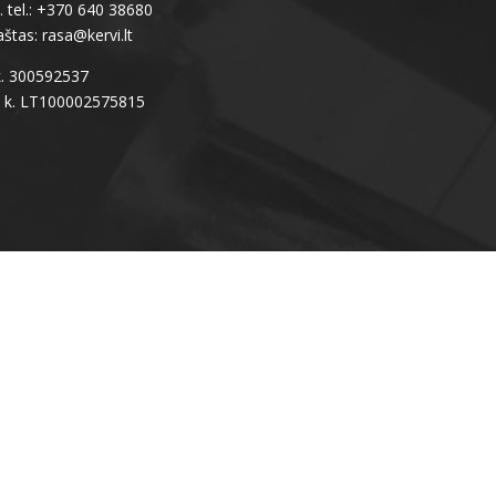
 tel.: +370 640 38680
aštas: rasa@kervi.lt
k. 300592537
 k. LT100002575815