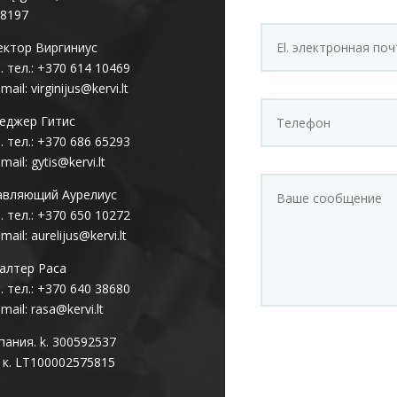
28197
ектор Виргиниус
 тел.: +370 614 10469
-mail: virginijus@kervi.lt
еджер Гитис
 тел.: +370 686 65293
-mail: gytis@kervi.lt
авляющий Аурелиус
 тел.: +370 650 10272
-mail: aurelijus@kervi.lt
алтер Раса
 тел.: +370 640 38680
-mail: rasa@kervi.lt
ания. k. 300592537
 к. LT100002575815