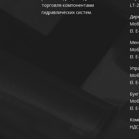
торговля компонентами
LT-
гидравлических систем.
Дир
Моб.
El. E
Мен
Моб.
El. E
Упр
Моб.
El. E
Бухг
Моб.
El. E
Комп
НДС