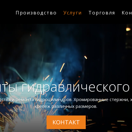
Производство
Услуги
Торговля
Ко
ты гидравлического
дства и ремонта гидроцилиндров. Хромированные стержни, 
крепеж различных размеров.
КОНТАКТ