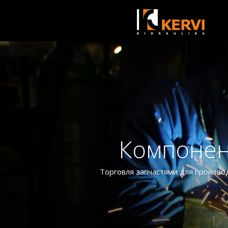
Компонен
Торговля запчастями для произво