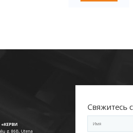
Свяжитесь 
 «КЕРВИ
lių g. 86B, Utena